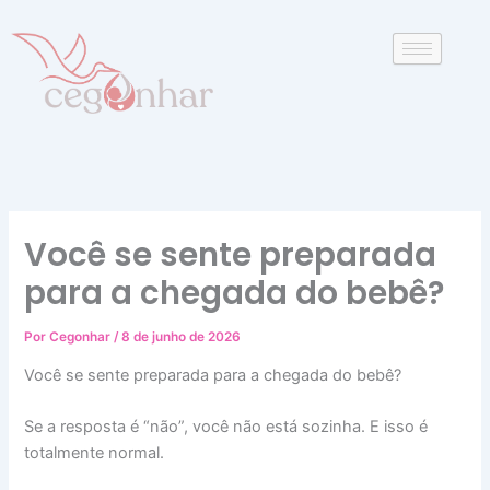
P
Ir
e
para
s
o
q
conteúdo
u
i
s
a
r
Você se sente preparada
para a chegada do bebê?
Por
Cegonhar
/
8 de junho de 2026
Você se sente preparada para a chegada do bebê?
Se a resposta é “não”, você não está sozinha. E isso é
totalmente normal.