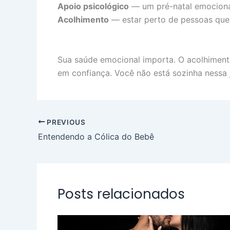
Apoio psicológico
— um pré-natal emocional
Acolhimento
— estar perto de pessoas que
Sua saúde emocional importa. O acolhiment
em confiança. Você não está sozinha nessa 
PREVIOUS
Entendendo a Cólica do Bebê
Posts relacionados