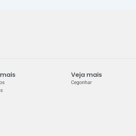
 mais
Veja mais
ros
Cegonhar
os