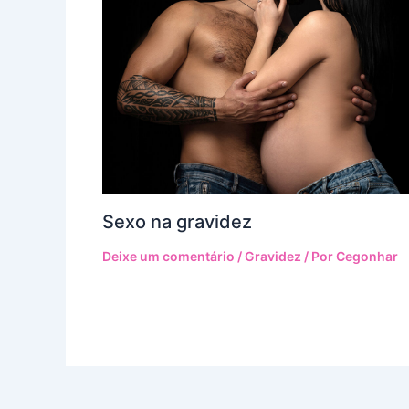
Sexo na gravidez
Deixe um comentário
/
Gravidez
/ Por
Cegonhar