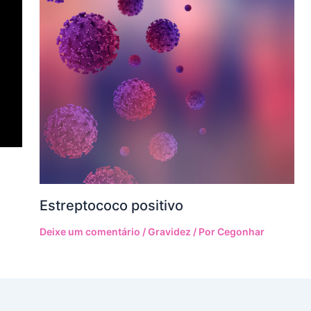
Estreptococo positivo
Deixe um comentário
/
Gravidez
/ Por
Cegonhar