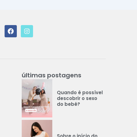
F
I
a
n
c
s
e
t
b
a
o
g
o
r
k
a
últimas postagens
m
Quando é possível
descobrir o sexo
do bebê?
Sobre o início do