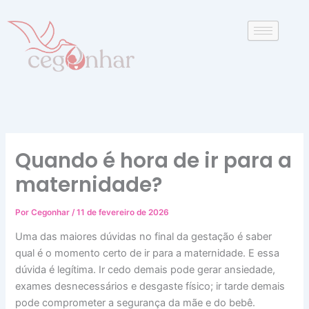
P
Ir
e
para
s
o
q
conteúdo
u
i
s
a
r
Quando é hora de ir para a
maternidade?
Por
Cegonhar
/
11 de fevereiro de 2026
Uma das maiores dúvidas no final da gestação é saber
qual é o momento certo de ir para a maternidade. E essa
dúvida é legítima. Ir cedo demais pode gerar ansiedade,
exames desnecessários e desgaste físico; ir tarde demais
pode comprometer a segurança da mãe e do bebê.