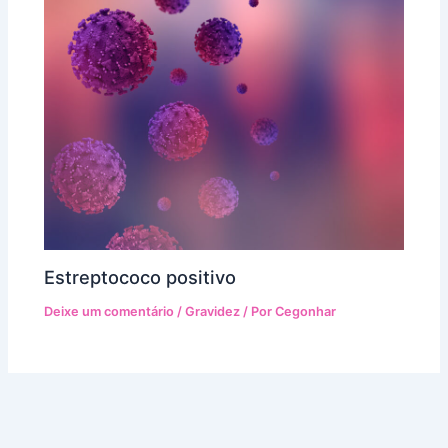
Estreptococo positivo
Deixe um comentário
/
Gravidez
/ Por
Cegonhar