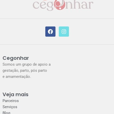
F
I
a
n
c
s
e
t
b
a
o
g
o
r
k
a
Cegonhar
m
Somos um grupo de apoio a
gestação, parto, pós parto
e amamentação.
Veja mais
Parceiros
Serviços
Blog