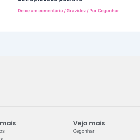
Deixe um comentário
/
Gravidez
/ Por
Cegonhar
 mais
Veja mais
ros
Cegonhar
os