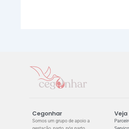
Cegonhar
Veja
Somos um grupo de apoio a
Parcei
gestação, parto, pós parto
Serviç