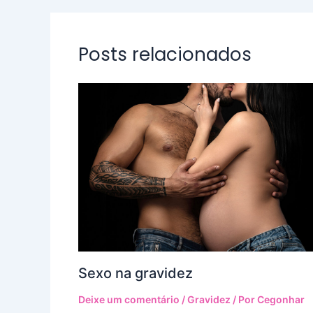
Posts relacionados
Sexo na gravidez
Deixe um comentário
/
Gravidez
/ Por
Cegonhar