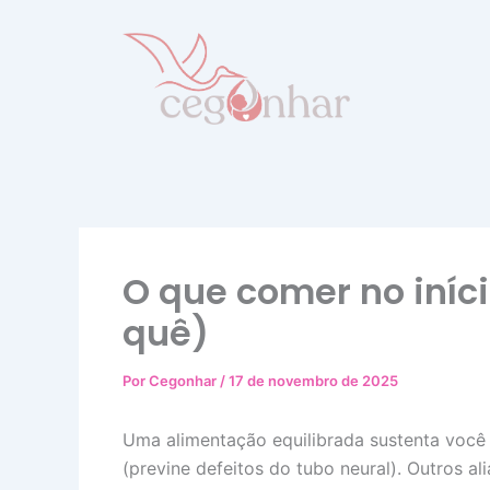
Ir
para
o
conteúdo
O que comer no iníc
quê)
Por
Cegonhar
/
17 de novembro de 2025
Uma alimentação equilibrada sustenta você e 
(previne defeitos do tubo neural). Outros ali