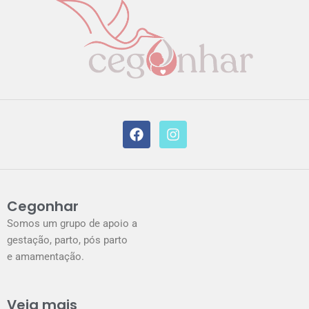
F
I
a
n
c
s
e
t
b
a
o
g
o
r
k
a
Cegonhar
m
Somos um grupo de apoio a
gestação, parto, pós parto
e amamentação.
Veja mais