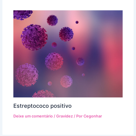
Estreptococo positivo
Deixe um comentário
/
Gravidez
/ Por
Cegonhar