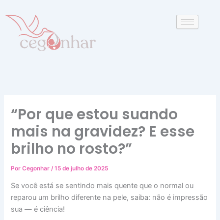
P
Ir
e
para
s
o
q
conteúdo
u
i
s
a
r
“Por que estou suando
mais na gravidez? E esse
brilho no rosto?”
Por
Cegonhar
/
15 de julho de 2025
Se você está se sentindo mais quente que o normal ou
reparou um brilho diferente na pele, saiba: não é impressão
sua — é ciência!