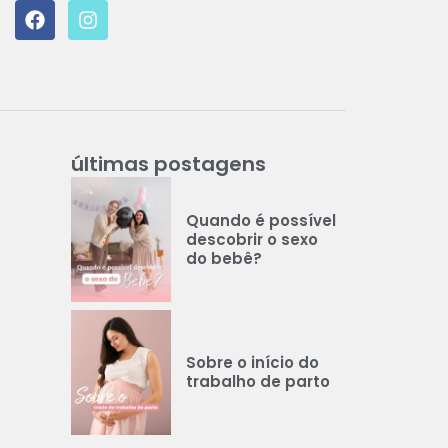
F
I
a
n
c
s
e
t
b
a
o
g
o
r
k
a
últimas postagens
m
Quando é possível
descobrir o sexo
do bebê?
Sobre o início do
trabalho de parto