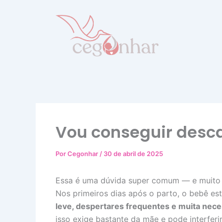
Ir
para
o
conteúdo
Vou conseguir desca
Por
Cegonhar
/
30 de abril de 2025
Essa é uma dúvida super comum — e muito 
Nos primeiros dias após o parto, o bebê est
leve, despertares frequentes e muita ne
isso exige bastante da mãe e pode interferi