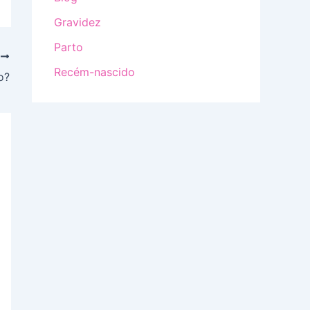
Gravidez
Parto
T
Recém-nascido
o?