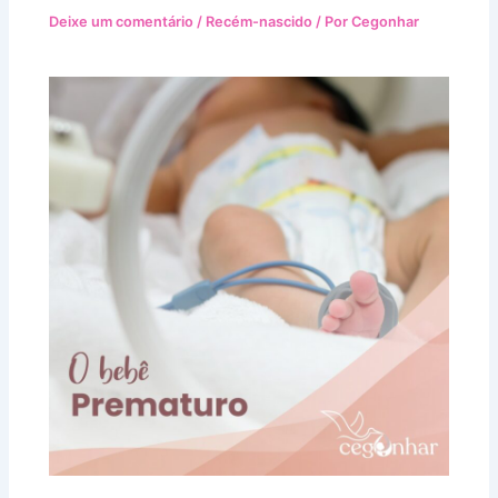
Deixe um comentário
/
Recém-nascido
/ Por
Cegonhar