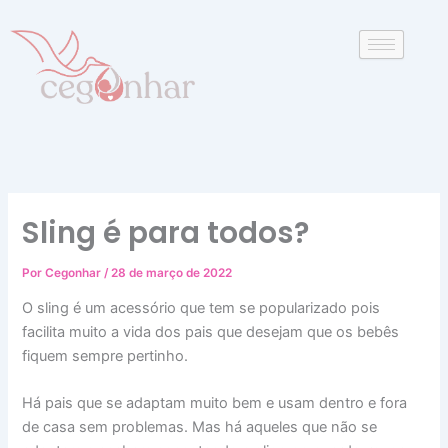
P
Ir
e
para
s
o
q
conteúdo
u
i
s
a
r
Sling é para todos?
Por
Cegonhar
/
28 de março de 2022
O sling é um acessório que tem se popularizado pois
facilita muito a vida dos pais que desejam que os bebês
fiquem sempre pertinho.
Há pais que se adaptam muito bem e usam dentro e fora
de casa sem problemas. Mas há aqueles que não se