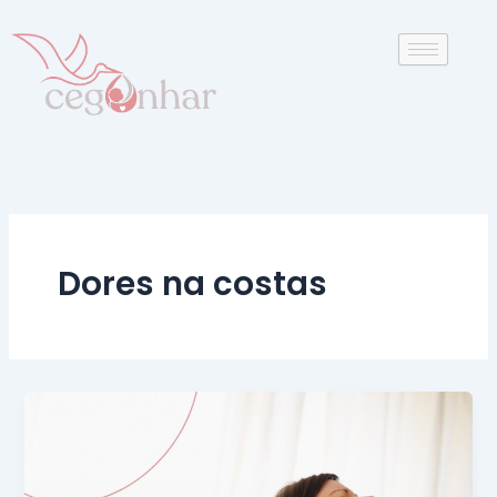
Ir
para
o
conteúdo
Dores na costas