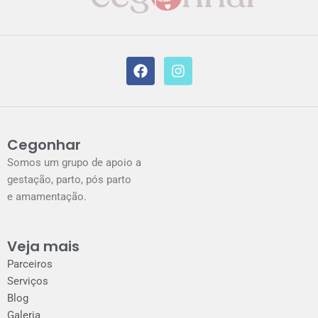
F
I
a
n
c
s
e
t
b
a
o
g
o
r
k
a
Cegonhar
m
Somos um grupo de apoio a
gestação, parto, pós parto
e amamentação.
Veja mais
Parceiros
Serviços
Blog
Galeria