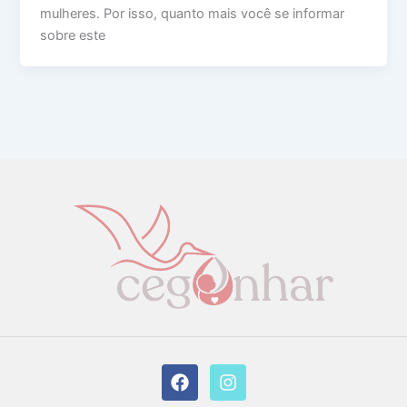
mulheres. Por isso, quanto mais você se informar
sobre este
F
I
a
n
c
s
e
t