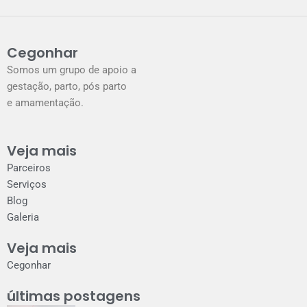
b
a
o
g
o
r
k
a
Cegonhar
m
Somos um grupo de apoio a
gestação, parto, pós parto
e amamentação.
Veja mais
Parceiros
Serviços
Blog
Galeria
Veja mais
Cegonhar
últimas postagens